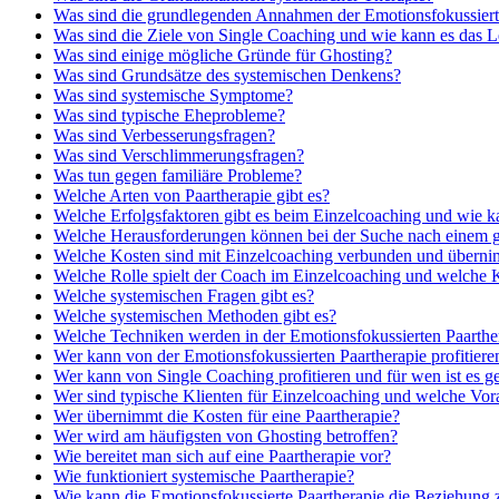
Was sind die grundlegenden Annahmen der Emotionsfokussiert
Was sind die Ziele von Single Coaching und wie kann es das L
Was sind einige mögliche Gründe für Ghosting?
Was sind Grundsätze des systemischen Denkens?
Was sind systemische Symptome?
Was sind typische Eheprobleme?
Was sind Verbesserungsfragen?
Was sind Verschlimmerungsfragen?
Was tun gegen familiäre Probleme?
Welche Arten von Paartherapie gibt es?
Welche Erfolgsfaktoren gibt es beim Einzelcoaching und wie 
Welche Herausforderungen können bei der Suche nach einem ge
Welche Kosten sind mit Einzelcoaching verbunden und übernim
Welche Rolle spielt der Coach im Einzelcoaching und welche K
Welche systemischen Fragen gibt es?
Welche systemischen Methoden gibt es?
Welche Techniken werden in der Emotionsfokussierten Paarther
Wer kann von der Emotionsfokussierten Paartherapie profitiere
Wer kann von Single Coaching profitieren und für wen ist es g
Wer sind typische Klienten für Einzelcoaching und welche Vora
Wer übernimmt die Kosten für eine Paartherapie?
Wer wird am häufigsten von Ghosting betroffen?
Wie bereitet man sich auf eine Paartherapie vor?
Wie funktioniert systemische Paartherapie?
Wie kann die Emotionsfokussierte Paartherapie die Beziehung 