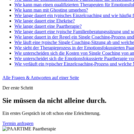
Wie kann man einen qualifizierten Therapeuten für Emotionsfok
Wie kann man mit Ghosting umgehen?
Wie lange dauert ein typisches Einzelcoaching und wie häufig f
Wie lange dauert eine Ehekrise?
Wie lange dauert eine Paartherapie?
Wie lange dauert eine typische Familienberatungssitzung und wi
Wie lange dauert in der Regel ein Single Coaching-Prozess und 
Wie läuft eine typische Single Coaching-Sitzung ab und wel
Wie sieht der Therapieprozess in der Emotionsfokussierten Paar
Wie unterscheiden sich die Kosten von Single Coaching von an
Wie unterscheidet sich die Emotionsfokussierte Paartherapie v
Wie verläuft ein typischer Einzelcoaching-Prozess und welche
Alle Fragen & Antworten auf einer Seite
Der erste Schritt
Sie müssen da nicht alleine durch.
Ein erstes Gespräch ist oft schon eine Erleichterung.
Termin anfragen