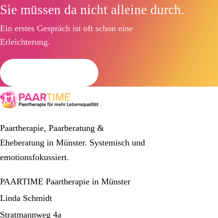
Sie müssen da nicht alleine durch.
Ein erstes Gespräch ist oft schon eine
Erleichterung.
Termin anfragen
Paartherapie, Paarberatung &
Eheberatung in Münster. Systemisch und
emotionsfokussiert.
PAARTIME Paartherapie in Münster
Linda Schmidt
Stratmannweg 4a