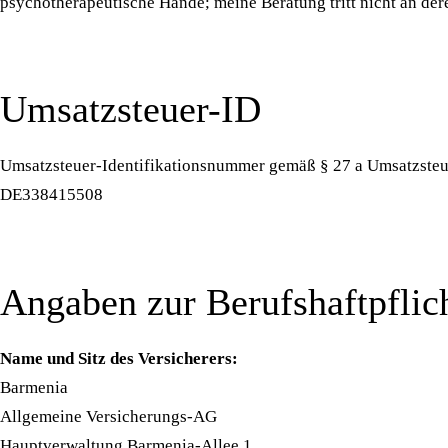
psychotherapeutische Hände; meine Beratung tritt nicht an dere
Umsatzsteuer-ID
Umsatzsteuer-Identifikationsnummer gemäß § 27 a Umsatzsteu
DE338415508
Angaben zur Berufs­haftpflic
Name und Sitz des Versicherers:
Barmenia
Allgemeine Versicherungs-AG
Hauptverwaltung Barmenia-Allee 1