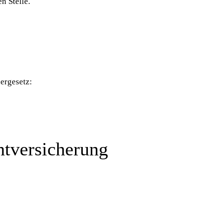
n Stelle.
ergesetz:
ht­versicherung