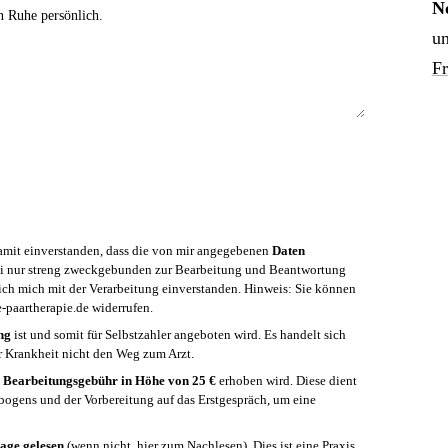
N
in Ruhe persönlich.
un
F
mit einverstanden, dass die von mir angegebenen
Daten
i nur streng zweckgebunden zur Bearbeitung und Beantwortung
ich mich mit der Verarbeitung einverstanden. Hinweis: Sie können
-paartherapie.de widerrufen.
ng
ist und somit für Selbstzahler angeboten wird. Es handelt sich
r Krankheit nicht den Weg zum Arzt.
e
Bearbeitungsgebühr in Höhe von 25 €
erhoben wird. Diese dient
ebogens und der Vorbereitung auf das Erstgespräch, um eine
age gelesen
(wenn nicht,
hier zum Nachlesen
). Dies ist eine Praxis