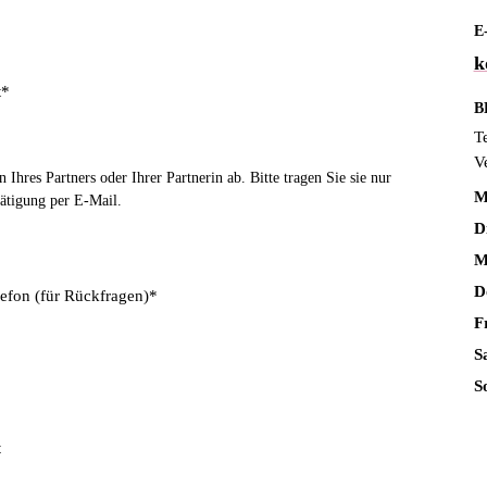
E
k
t*
B
T
V
Ihres Partners oder Ihrer Partnerin ab. Bitte tragen Sie sie nur
M
ätigung per E-Mail.
D
M
D
lefon (für Rückfragen)*
F
S
S
t