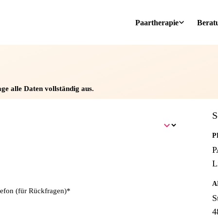
Paartherapie
Berat
ge alle Daten vollständig aus.
S
P
P
L
A
lefon (für Rückfragen)*
S
4