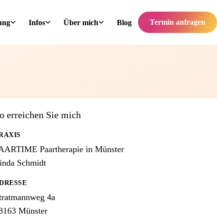
Termin anfragen
ung
Infos
Über mich
Blog
o erreichen Sie mich
RAXIS
AARTIME Paartherapie in Münster
inda Schmidt
DRESSE
tratmannweg 4a
8163 Münster