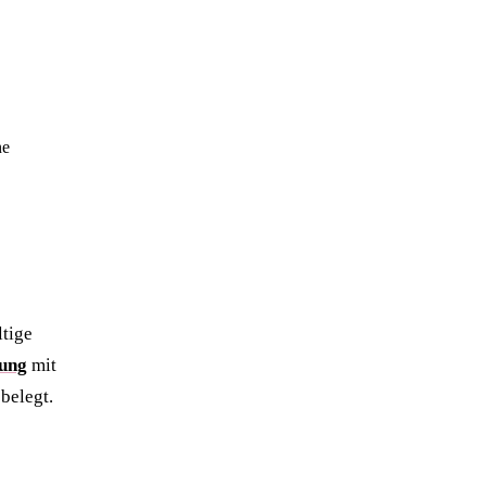
ne
ltige
tung
mit
belegt.