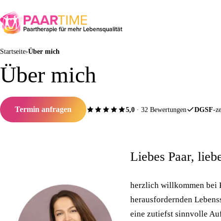
Startseite
Über mich
Über mich
Termin anfragen
5,0
· 32 Bewertungen
DGSF
-ze
Liebes Paar, liebe
herzlich willkommen bei
herausfordernden Lebenssi
eine zutiefst sinnvolle Au