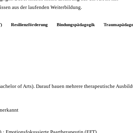
ssen aus der laufenden Weiterbildung.
)
Resilienzförderung
Bindungspädagogik
Traumapädago
Bachelor of Arts). Darauf bauen mehrere therapeutische Ausbil
anerkannt
) · Emotionsfokussierte Paartherapeutin (EFT)