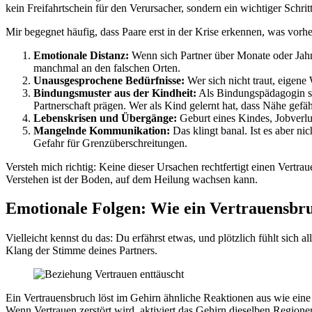
kein Freifahrtschein für den Verursacher, sondern ein wichtiger Schrit
Mir begegnet häufig, dass Paare erst in der Krise erkennen, was vorh
Emotionale Distanz:
Wenn sich Partner über Monate oder Jahr
manchmal an den falschen Orten.
Unausgesprochene Bedürfnisse:
Wer sich nicht traut, eigen
Bindungsmuster aus der Kindheit:
Als Bindungspädagogin se
Partnerschaft prägen. Wer als Kind gelernt hat, dass Nähe gefäh
Lebenskrisen und Übergänge:
Geburt eines Kindes, Jobverl
Mangelnde Kommunikation:
Das klingt banal. Ist es aber ni
Gefahr für Grenzüberschreitungen.
Versteh mich richtig: Keine dieser Ursachen rechtfertigt einen Vertrau
Verstehen ist der Boden, auf dem Heilung wachsen kann.
Emotionale Folgen: Wie ein Vertrauensbru
Vielleicht kennst du das: Du erfährst etwas, und plötzlich fühlt sic
Klang der Stimme deines Partners.
Ein Vertrauensbruch löst im Gehirn ähnliche Reaktionen aus wie eine 
Wenn Vertrauen zerstört wird, aktiviert das Gehirn dieselben Region