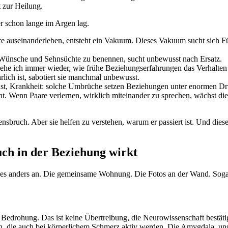
t zur Heilung.
er schon lange im Argen lag.
e auseinanderleben, entsteht ein Vakuum. Dieses Vakuum sucht sich F
e Wünsche und Sehnsüchte zu benennen, sucht unbewusst nach Ersatz.
he ich immer wieder, wie frühe Beziehungserfahrungen das Verhalten 
rlich ist, sabotiert sie manchmal unbewusst.
ust, Krankheit: solche Umbrüche setzen Beziehungen unter enormen Dr
cht. Wenn Paare verlernen, wirklich miteinander zu sprechen, wächst die
ensbruch. Aber sie helfen zu verstehen, warum er passiert ist. Und dies
ch in der Beziehung wirkt
h alles anders an. Die gemeinsame Wohnung. Die Fotos an der Wand. Soga
Bedrohung. Das ist keine Übertreibung, die Neurowissenschaft bestätig
en, die auch bei körperlichem Schmerz aktiv werden. Die Amygdala, un