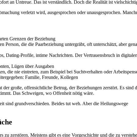
t an Untreue. Das ist verständlich. Doch die Realität ist vielschichtig
Abmachung verletzt wird, ausgesprochen oder unausgesprochen. Manch
barten Grenzen der Beziehung
n Person, die die Paarbeziehung untergräbt, oft unterschätzt, aber gen
s, Dating-Profile, intime Nachrichten. Der Vertrauensbruch in digitale
onten, Lügen über Ausgaben
, die nie eintreten, zum Beispiel bei Suchtverhalten oder Arbeitspen
itergegeben: Familie, Freunde, Kollegen
t der große, offensichtliche Betrug, der Beziehungen zerstört. Es sind d
stimmt. Das Schweigen, wo Offenheit nötig wäre.
keit sind grundverschieden. Beides tut weh. Aber die Heilungswege
üche
 zu zerstören. Meistens gibt es eine Vorgeschichte und die zu verstehen