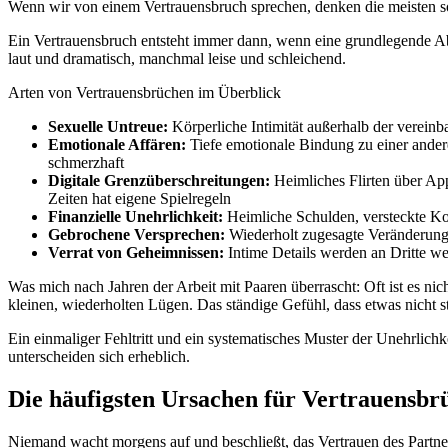
Wenn wir von einem Vertrauensbruch sprechen, denken die meisten sofor
Ein Vertrauensbruch entsteht immer dann, wenn eine grundlegende 
laut und dramatisch, manchmal leise und schleichend.
Arten von Vertrauensbrüchen im Überblick
Sexuelle Untreue:
Körperliche Intimität außerhalb der verein
Emotionale Affären:
Tiefe emotionale Bindung zu einer andere
schmerzhaft
Digitale Grenzüberschreitungen:
Heimliches Flirten über App
Zeiten hat eigene Spielregeln
Finanzielle Unehrlichkeit:
Heimliche Schulden, versteckte K
Gebrochene Versprechen:
Wiederholt zugesagte Veränderungen
Verrat von Geheimnissen:
Intime Details werden an Dritte we
Was mich nach Jahren der Arbeit mit Paaren überrascht: Oft ist es nich
kleinen, wiederholten Lügen. Das ständige Gefühl, dass etwas nicht 
Ein einmaliger Fehltritt und ein systematisches Muster der Unehrlich
unterscheiden sich erheblich.
Die häufigsten Ursachen für Vertrauensbr
Niemand wacht morgens auf und beschließt, das Vertrauen des Partners