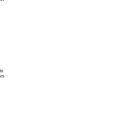
in
les