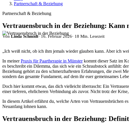
Partnerschaft & Beziehung
Partnerschaft & Beziehung
Vertrauensbruch in der Beziehung: Kann 
von
Linda Schmidt
· 16. Februar 2026
· 18 Min. Lesezeit
„Ich weiß nicht, ob ich ihm jemals wieder glauben kann. Aber ich weiß
In meiner
Praxis für Paartherapie in Münster
kommt dieser Satz im Kon
es beschreibt ein Dilemma, das sich wie ein Schraubstock anfühlt: der
Beziehung gehört zu den schmerzhaftesten Erfahrungen, die zwei Mens
sondern das gesamte Fundament, auf dem ihr euer gemeinsames Lebe
Doch hier kommt etwas, das dich vielleicht überrascht: Ein Vertrau
einer tieferen, ehrlicheren Verbindung als zuvor. Nicht trotz der Kris
In diesem Artikel erfährst du, welche Arten von Vertrauensbrüchen es 
Neuanfang lohnen kann.
Vertrauensbruch in der Beziehung: Defini