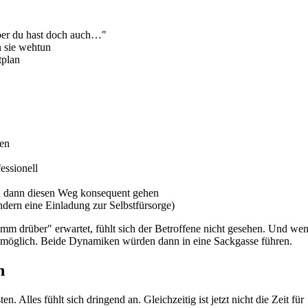
ber du hast doch auch…"
n sie wehtun
tplan
ten
essionell
nd dann diesen Weg konsequent gehen
ondern eine Einladung zur Selbstfürsorge)
amm drüber" erwartet, fühlt sich der Betroffene nicht gesehen. Und we
unmöglich. Beide Dynamiken würden dann in eine Sackgasse führen.
h
 Alles fühlt sich dringend an. Gleichzeitig ist jetzt nicht die Zeit für