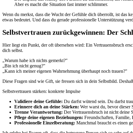
Aber es macht die Situation fast immer schlimmer.
Wenn du merkst, dass die Wucht der Gefühle dich überrollt, ist das k
etwas bedeutet. Und dass du gerade professionelle Unterstützung verd
Selbstvertrauen zurückgewinnen: Der Schl
Hier liegt ein Punkt, der oft übersehen wird: Ein Vertrauensbruch ersch
dich selbst.
„Warum habe ich nichts gemerkt?"
„Bin ich nicht genug?"
„Kann ich meiner eigenen Wahrnehmung überhaupt noch trauen?"
Diese Fragen sind wie Gift, sie fressen sich in dein Selbstbild. Desh
Selbstvertrauen stärken: konkrete Impulse
Validiere deine Gefühle:
Du darfst wütend sein. Du darfst traur
Erinnere dich an deine Stärken:
Wer warst du, bevor dieser
Trenne Verantwortung:
Der Vertrauensbruch ist nicht deine 
Pflege deine eigenen Beziehungen:
Freundschaften, Familie, H
Professionelle Einzelberatung:
Manchmal braucht es einen ge
Ich erlebe bei Paaren oft, dass die betrogene Person sich so sehr auf d