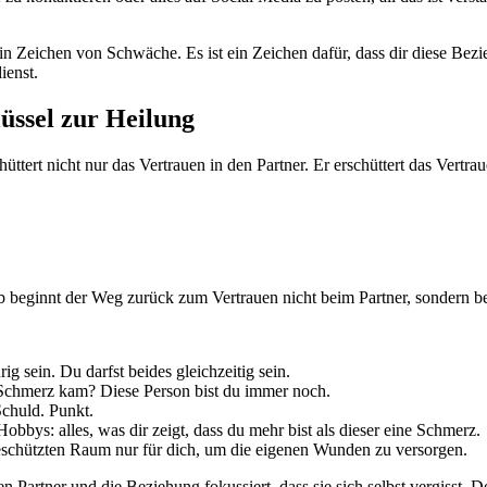
ein Zeichen von Schwäche. Es ist ein Zeichen dafür, dass dir diese Bez
ienst.
üssel zur Heilung
üttert nicht nur das Vertrauen in den Partner. Er erschüttert das Vertrau
alb beginnt der Weg zurück zum Vertrauen nicht beim Partner, sondern bei
ig sein. Du darfst beides gleichzeitig sein.
 Schmerz kam? Diese Person bist du immer noch.
Schuld. Punkt.
obbys: alles, was dir zeigt, dass du mehr bist als dieser eine Schmerz.
schützten Raum nur für dich, um die eigenen Wunden zu versorgen.
en Partner und die Beziehung fokussiert, dass sie sich selbst vergisst. 