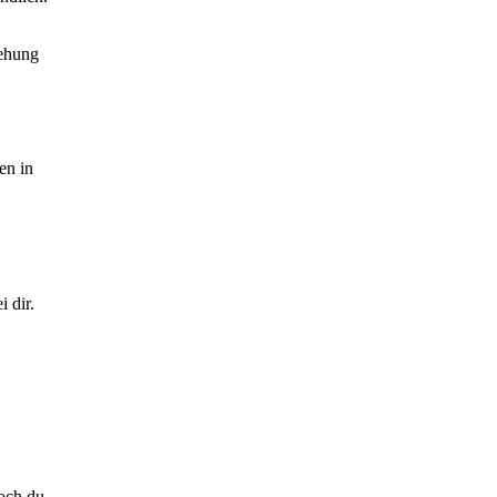
iehung
en in
 dir.
Doch du