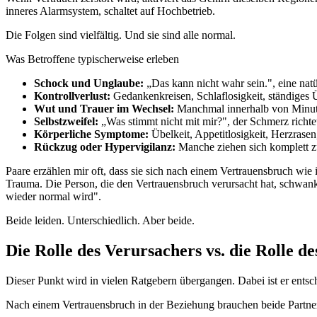
inneres Alarmsystem, schaltet auf Hochbetrieb.
Die Folgen sind vielfältig. Und sie sind alle normal.
Was Betroffene typischerweise erleben
Schock und Unglaube:
„Das kann nicht wahr sein.", eine nat
Kontrollverlust:
Gedankenkreisen, Schlaflosigkeit, ständiges
Wut und Trauer im Wechsel:
Manchmal innerhalb von Minuten
Selbstzweifel:
„Was stimmt nicht mit mir?", der Schmerz richtet
Körperliche Symptome:
Übelkeit, Appetitlosigkeit, Herzrase
Rückzug oder Hypervigilanz:
Manche ziehen sich komplett zu
Paare erzählen mir oft, dass sie sich nach einem Vertrauensbruch wie
Trauma. Die Person, die den Vertrauensbruch verursacht hat, schwa
wieder normal wird".
Beide leiden. Unterschiedlich. Aber beide.
Die Rolle des Verursachers vs. die Rolle d
Dieser Punkt wird in vielen Ratgebern übergangen. Dabei ist er entsc
Nach einem Vertrauensbruch in der Beziehung brauchen beide Partner