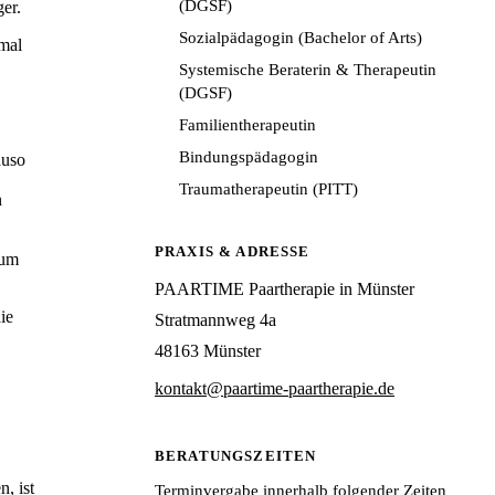
(DGSF)
er.
Sozialpädagogin (Bachelor of Arts)
mal
Systemische Beraterin & Therapeutin
(DGSF)
Familientherapeutin
Bindungspädagogin
auso
Traumatherapeutin (PITT)
n
PRAXIS & ADRESSE
sum
PAARTIME Paartherapie in Münster
ie
Stratmannweg 4a
48163 Münster
kontakt@paartime-paartherapie.de
BERATUNGSZEITEN
, ist
Terminvergabe innerhalb folgender Zeiten